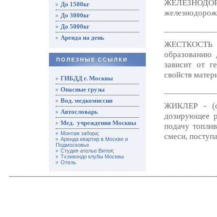
ЖЕЛЕЗНОДО
До 1500кг
железнодорож
До 3000кг
До 5000кг
____________
Аренда на день
ЖЕСТКОСТЬ - 
образованию 
ПОЛЕЗНЫЕ ССЫЛКИ
зависит от г
свойств матер
ГИБДД г. Москвы
Опасные грузы
____________
Вод. медкомиссии
ЖИКЛЕР - (фр
Автословарь
дозирующее р
Мед. учреждения Москвы
подачу топли
Монтаж забора;
смеси, поступ
Аренда квартир в Москве и
Подмосковье
Студия ателье Витея;
Тхэквондо клубы Москвы
Отель