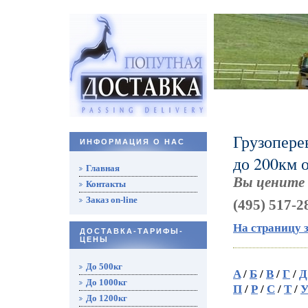
Грузопере
ИНФОРМАЦИЯ О НАС
до 200км 
Главная
Вы цените 
Контакты
Заказ on-line
(495) 517
-
2
На страницу 
ДОСТАВКА-ТАРИФЫ-
ЦЕНЫ
До 500кг
A
/
Б
/
В
/
Г
/
Д
До 1000кг
П
/
Р
/
С
/
Т
/
До 1200кг