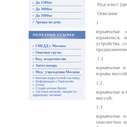
До 1500кг
Под-класс (ци
До 3000кг
Описание
До 5000кг
Аренда на день
1
взрывчатые 
ПОЛЕЗНЫЕ ССЫЛКИ
взрываться, 
устройства, с
ГИБДД г. Москвы
предназначенн
Опасные грузы
1.1
Вод. медкомиссии
Автословарь
взрывчатые и
Мед. учреждения Москвы
взрыва массой,
Монтаж водосточной системы;
Информация о Taekwondo
1.2
Отель
Студия ателье Витея;
взрывчатые и 
Система питания, лекции по
здоровому питанию
массой;
1.3
взрывчатые и
опасностью з