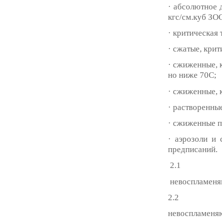
· абсолютное 
кгс/см.куб ЗО
· критическая
· сжатые, кри
· сжиженные, 
но ниже 70С;
· сжиженные, 
· растворенны
· сжиженные 
· аэрозоли и
предписаний.
2.1
невоспламеня
2.2
невоспламеня