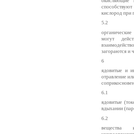
окисляющие 
способствуют
кислород при 
5.2
органические
могут дейс
взаимодейств
загораются и 
6
ядовитые и и
отравление ил
соприкосновен
6.1
ядовитые (ток
вдыхании (паро
6.2
вещества 