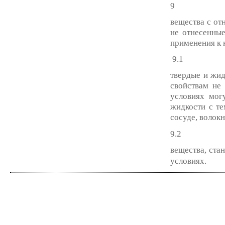
9
вещества с от
не отнесенны
применения к 
9.1
твердые и жид
свойствам не
условиях мог
жидкости с т
сосуде, волок
9.2
вещества, ст
условиях.