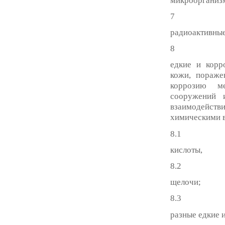
микроорганизм
7
радиоактивные
8
едкие и корр
кожи, пораже
коррозию ме
сооружений 
взаимодейст
химическими 
8.1
кислоты,
8.2
щелочи;
8.3
разные едкие 