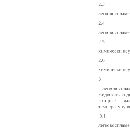
2.3
легковоспламе
2.4
легковоспламе
2.5
химически не
2.6
химически неу
3
легковоспла
жидкости, сод
которые вы
температуру в
3.1
легковосплам