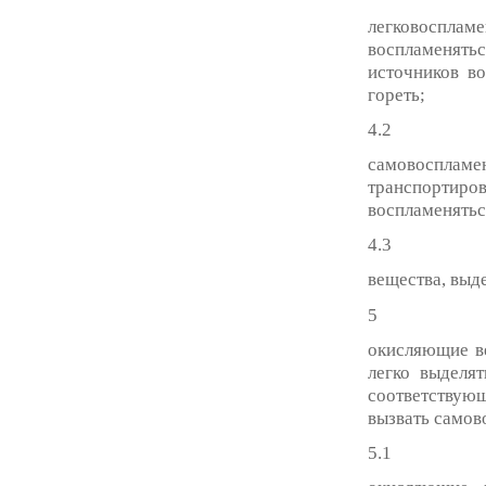
легковоспла
воспламенят
источников в
гореть;
4.2
самовосплам
транспортир
воспламенятьс
4.3
вещества, вы
5
окисляющие в
легко выделят
соответствую
вызвать самов
5.1