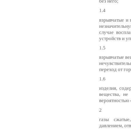
без него;
1.4
взрывчатые и 
незначительну
случае воспл
устройств и уп
1.5
взрывчатые ве
нечувствител
переход от го
1.6
изделия, сод
вещества, не
вероятностью 
2
газы сжатые
давлением, от