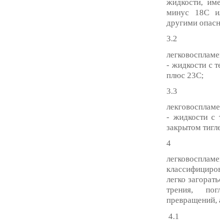
жидкости, им
минус 18С и
другими опасн
3.2
легковосплам
- жидкости с 
плюс 23С;
3.3
лекговосплам
- жидкости с
закрытом тигле
4
легковоспл
классифициров
легко загорат
трения, пог
превращений, 
4.1